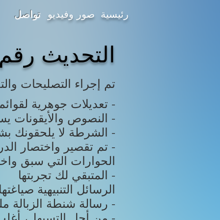
رئيسية
صور وفيديو
تواصل
التحديث رقم 1.0.7.5 بتاريخ /27/2018
تم إجراء التصليحات والتغ
تعديلات جوهرية لقوائم اللعبة وتسهيل استخدامها مع أيدي التحكم -
النصوص والأيقونات يسهل الان قرائتها من بعيد -
الشرطة لا يلحقونك بشكل غير متوقع داخل اللعبة -
تم تقصير واختصار الدروس التعليمية -
المتبقي لك تجربتها -
الرسائل التنبيهية صياغت
رسالة شنطة الزبالة مليانة -
من أجل التسيهل، أغلب الأزرار الآن تضرب في لعبة شكمان الجانبية -