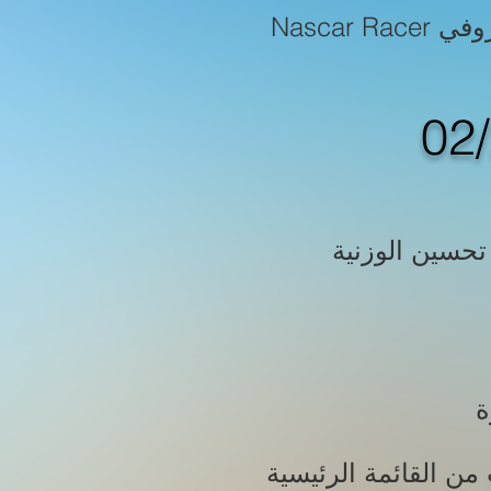
Nascar Racer تروفي السباق الآن أسهل من قبل الحصول عليه بالرغم من أن نص التروفي
ة (PS4) الإطار الآمن مفعل بشكل