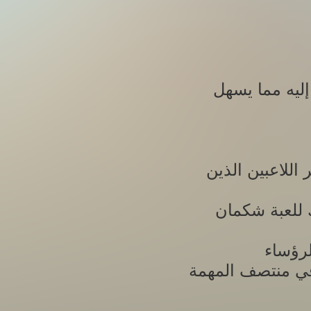
إليه مما يسهل
تم إزالة فكرة الكمبو الأساسي والثانوي، لعدم الإستفادة منه ومجرد حير اللاعبين الذين